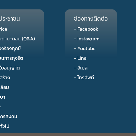
ประชาชน
ช่องทางติดต่อ
vice
- Facebook
านถาม-ตอบ (Q&A)
- Instagram
่องร้องทุกข์
- Youtube
ียนการทุจริต
- Line
ใบอนุญาต
- อีเมล
สร้าง
- โทรศัพท์
ดล้อม
กษา
พ
การสังคม
ั่วไป