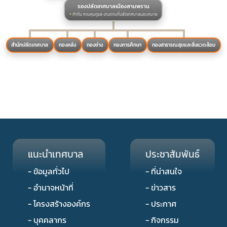
รองปลัดเทศบาล
เมืองสามพราน
*
กำกับ ควบคุมดูแล
งานตามที่
ปลัดเทศบาล
มอบหมาย
สำนักปลัด
เทศบาล
กอง
คลัง
กอง
ช่าง
กอง
การศึกษา
กองสาธารณสุข
และ
สิ่งแวดล้อม
แนะนำเทศบาล
ประชาสัมพันธ์
- ข้อมูลทั่วไป
- ที่น่าสนใจ
- อำนาจหน้าที่
- ข่าวสาร
- โครงสร้างองค์กร
- ประกาศ
- บุคคลากร
- กิจกรรม